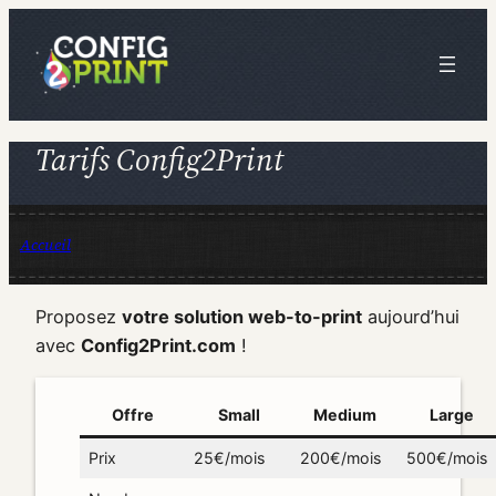
Aller
au
contenu
Tarifs Config2Print
Accueil
Proposez
votre solution web-to-print
aujourd’hui
avec
Config2Print.com
!
Offre
Small
Medium
Large
Prix
25€/mois
200€/mois
500€/mois