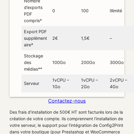
Nombre
d’exports
0
100
Illimité
PDF
compris*
Export PDF
supplément
2€
1,5€
–
aire*
Stockage
des
100Go
200Go
300Go
médias**
1vCPU –
1vCPU –
2vCPU –
Serveur
1Go
2Go
4Go
Contactez-nous
Des frais d’installation de 500€ HT sont facturés lors de la
création de votre compte. Ils comprennent l’installation de
votre serveur, le support pour l’intégration de Config2Print
dans votre boutique (pour Prestashop et WooCommerce